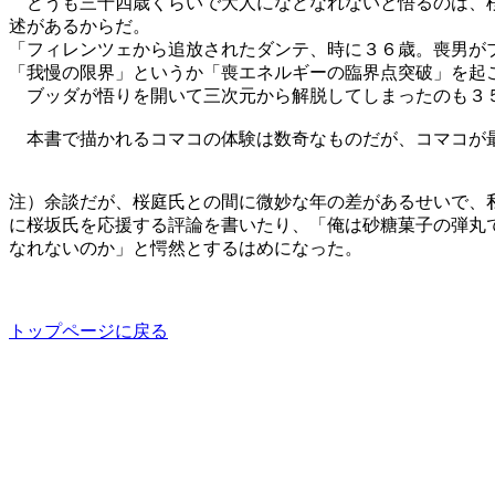
どうも三十四歳くらいで大人になどなれないと悟るのは、桜
述があるからだ。
「フィレンツェから追放されたダンテ、時に３６歳。喪男が
「我慢の限界」というか「喪エネルギーの臨界点突破」を起
ブッダが悟りを開いて三次元から解脱してしまったのも３５
本書で描かれるコマコの体験は数奇なものだが、コマコが最
注）余談だが、桜庭氏との間に微妙な年の差があるせいで、
に桜坂氏を応援する評論を書いたり、「俺は砂糖菓子の弾丸
なれないのか」と愕然とするはめになった。
トップページに戻る