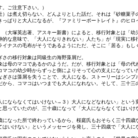
す。ご注意下さい。）
）は煮え切らない、どんよりとした話だ。それは『砂糖菓子
きっぱりと大人になるが、『ファミリーポートレイト』のヒロ
（大塚英志著、アスキー新書）によると、移行対象とは「幼
神的な意味で、「大人になりきれない」人たち」が「現実に移
ライナスの毛布がそうであるようにただ、そこに「居る」もし
ぎさの移行対象は同級生の海野藻屑だ。
象は母のマコであるかのようだ。だが、移行対象とは「母の代
コマコの幼少時からずっと側によりそって心の支えになってい
ぎさは藻屑を失うことで、大人になる。ストーリーはシンプ
だから、コマコはいつまでも大人になれない。そして、三十三
にならなくてはいけない→３）大人になどなれない」という
と思っていたのが、三十歳になって「大人にならなくてはいけ
になった所で終わっているから、桜庭氏もおそらく三十四歳
てはいけない」というメッセージを発し、三十四歳で「大人に