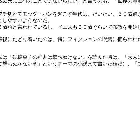
庭氏に固有のことではないらしい。と言うのも、『世界の電波
ブチ切れてモッグ・バンを起こす年代は、だいたい、３０歳過
こしやすいようなのだ。
歳頃と言われているし。イエスも３０歳ぐらいで布教を開始
後にたどり着いたのは、特にフィクションの呪縛に捕らわれ
私は『砂糖菓子の弾丸は撃ちぬけない』を読んだ時は、「大人
で撃ちぬかないぞ」というテーマの小説まで書いた程だ）、『