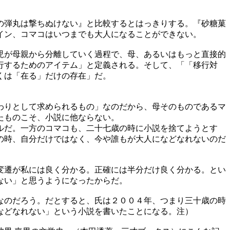
の弾丸は撃ちぬけない』と比較するとはっきりする。『砂糖菓
イン、コマコはいつまでも大人になることができない。
児が母親から分離していく過程で、母、あるいはもっと直接的
行するためのアイテム」と定義される。そして、「「移行対
くは「在る」だけの存在」だ。
わりとして求められるもの」なのだから、母そのものであるマ
たものこそ、小説に他ならない。
ルだ。一方のコマコも、二十七歳の時に小説を捨てようとす
の時、自分だけではなく、今や誰もが大人になどなれないのだ
変遷が私には良く分かる。正確には半分だけ良く分かる。とい
ない」と思うようになったからだ。
なのだろう。だとすると、氏は２００４年、つまり三十歳の時
などなれない」という小説を書いたことになる。注）