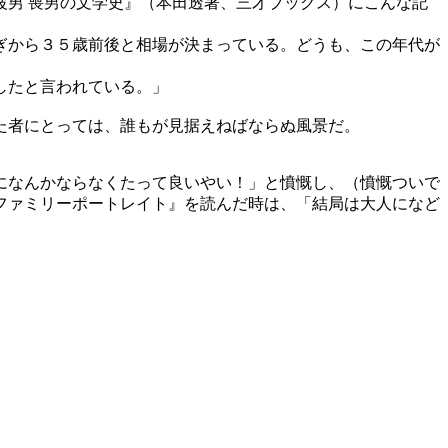
男 喪男の文学史』（本田透著、三才ブックス）にこんな記
ぎから３５歳前後と相場が決まっている。どうも、この年代が
したと言われている。」
た者にとっては、誰もが見据えねばならぬ風景だ。
になんかならなくたって良いやい！」と憤慨し、（憤慨ついで
ファミリーポートレイト』を読んだ時は、「結局は大人になど