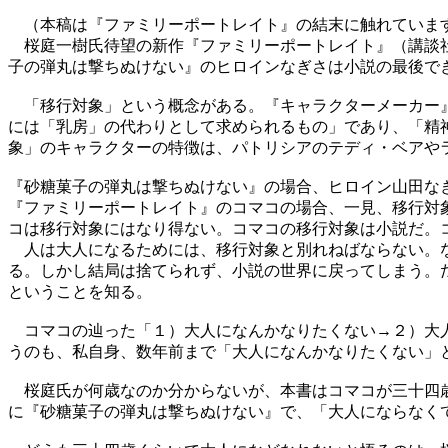
（本稿は『ファミリーポートレイト』の結末に触れていま
桜庭一樹氏待望の新作『ファミリーポートレイト』（講談社
子の弾丸は撃ちぬけない』のヒロインなぎさは小説の最後で
「移行対象」という概念がある。『キャラクターメーカー』
には「乳房」の代わりとして求められるもの」であり、「精
象」のキャラクターの特徴は、パトリシアのテディ・ベアや
『砂糖菓子の弾丸は撃ちぬけない』の場合、ヒロイン山田な
『ファミリーポートレイト』のコマコの場合、一見、移行対
コは移行対象にはなり得ない。コマコの移行対象は小説だ。
人は大人になるためには、移行対象と別れねばならない。な
る。しかし結局は捨てられず、小説の世界に戻ってしまう。
ということを知る。
コマコの辿った「１）大人になんかなりたくない→２）大人
うのも、私自身、数年前まで「大人になんかなりたくない」
桜庭氏が何歳なのか分からないが、本書はコマコが三十四歳
に『砂糖菓子の弾丸は撃ちぬけない』で、「大人にならなく